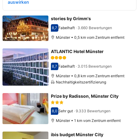
auswirken
stories by Grimm's
8,7
Fabelhaft
·
3.660 Bewertungen
Bewertet mit 8,7
Münster • 0,5 km vom Zentrum entfernt
ATLANTIC Hotel Münster
8,7
Fabelhaft
·
3.015 Bewertungen
Bewertet mit 8,7
Münster • 0,8 km vom Zentrum entfernt
Nachhaltigkeitszertifizierung
Prize by Radisson, Münster City
8,0
Sehr gut
·
9.333 Bewertungen
Bewertet mit 8,0
Münster • 1 km vom Zentrum entfernt
ibis budget Münster City