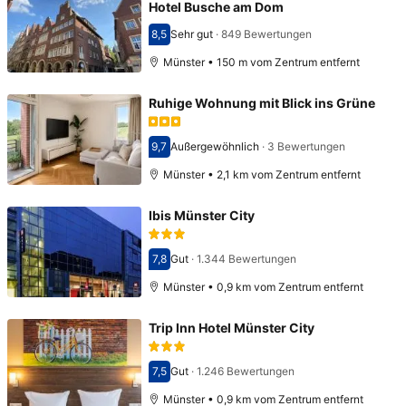
Hotel Busche am Dom
8,5
Sehr gut
·
849 Bewertungen
Bewertet mit 8,5
Münster • 150 m vom Zentrum entfernt
Ruhige Wohnung mit Blick ins Grüne
9,7
Außergewöhnlich
·
3 Bewertungen
Bewertet mit 9,7
Münster • 2,1 km vom Zentrum entfernt
Ibis Münster City
7,8
Gut
·
1.344 Bewertungen
Bewertet mit 7,8
Münster • 0,9 km vom Zentrum entfernt
Trip Inn Hotel Münster City
7,5
Gut
·
1.246 Bewertungen
Bewertet mit 7,5
Münster • 0,9 km vom Zentrum entfernt