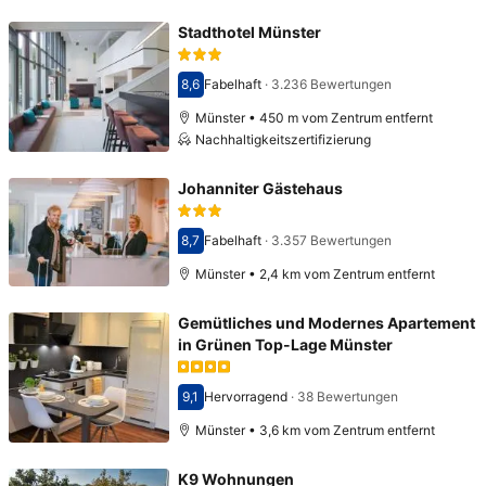
Stadthotel Münster
8,6
Fabelhaft
·
3.236 Bewertungen
Bewertet mit 8,6
Münster • 450 m vom Zentrum entfernt
Nachhaltigkeitszertifizierung
Johanniter Gästehaus
8,7
Fabelhaft
·
3.357 Bewertungen
Bewertet mit 8,7
Münster • 2,4 km vom Zentrum entfernt
Gemütliches und Modernes Apartement
in Grünen Top-Lage Münster
9,1
Hervorragend
·
38 Bewertungen
Bewertet mit 9,1
Münster • 3,6 km vom Zentrum entfernt
K9 Wohnungen