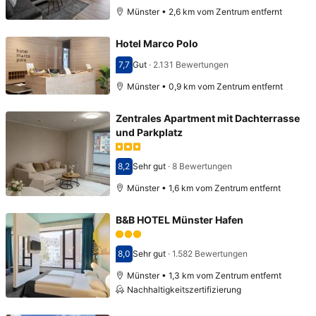
Münster • 2,6 km vom Zentrum entfernt
Hotel Marco Polo
7,7
Gut
·
2.131 Bewertungen
Bewertet mit 7,7
Münster • 0,9 km vom Zentrum entfernt
Zentrales Apartment mit Dachterrasse
und Parkplatz
8,2
Sehr gut
·
8 Bewertungen
Bewertet mit 8,2
Münster • 1,6 km vom Zentrum entfernt
B&B HOTEL Münster Hafen
8,0
Sehr gut
·
1.582 Bewertungen
Bewertet mit 8,0
Münster • 1,3 km vom Zentrum entfernt
Nachhaltigkeitszertifizierung