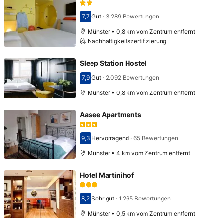
7,7
Gut
·
3.289 Bewertungen
Bewertet mit 7,7
Münster • 0,8 km vom Zentrum entfernt
Nachhaltigkeitszertifizierung
Sleep Station Hostel
7,9
Gut
·
2.092 Bewertungen
Bewertet mit 7,9
Münster • 0,8 km vom Zentrum entfernt
Aasee Apartments
9,3
Hervorragend
·
65 Bewertungen
Bewertet mit 9,3
Münster • 4 km vom Zentrum entfernt
Hotel Martinihof
8,2
Sehr gut
·
1.265 Bewertungen
Bewertet mit 8,2
Münster • 0,5 km vom Zentrum entfernt