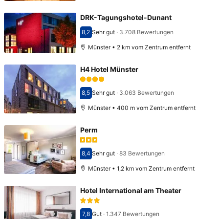
DRK-Tagungshotel-Dunant
8,2
Sehr gut
·
3.708 Bewertungen
Bewertet mit 8,2
Münster • 2 km vom Zentrum entfernt
H4 Hotel Münster
8,5
Sehr gut
·
3.063 Bewertungen
Bewertet mit 8,5
Münster • 400 m vom Zentrum entfernt
Perm
8,4
Sehr gut
·
83 Bewertungen
Bewertet mit 8,4
Münster • 1,2 km vom Zentrum entfernt
Hotel International am Theater
7,8
Gut
·
1.347 Bewertungen
Bewertet mit 7,8