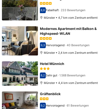
8,8
Fabelhaft
·
233 Bewertungen
Bewertet mit 8,8
Münster • 4,7 km vom Zentrum entfernt
Modernes Apartment mit Balkon &
Highspeed-WLAN
9,3
Hervorragend
·
40 Bewertungen
Bewertet mit 9,3
Münster • 2,4 km vom Zentrum entfernt
Hotel Münnich
8,2
Sehr gut
·
1.568 Bewertungen
Bewertet mit 8,2
Münster • 4,4 km vom Zentrum entfernt
Gräftenblick
9,2
Hervorragend
·
61 Bewertungen
Bewertet mit 9,2