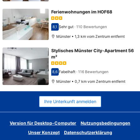
Ferienwohnungen im HOF68
8,1
Sehr gut
·
110 Bewertungen
Bewertet mit 8,1
Münster • 1,3 km vom Zentrum entfernt
Stylisches Münster City-Apartment 56
m²
8,6
Fabelhaft
·
116 Bewertungen
Bewertet mit 8,6
Münster • 0,7 km vom Zentrum entfernt
Ihre Unterkunft anmelden
Version für Desktop-Computer
Nutzungsbedingungen
Unser Konzept
Datenschutzerklärung