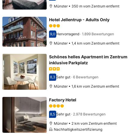
Münster • 350 m vom Zentrum entfernt
Hotel Jellentrup - Adults Only
9,0
Hervorragend
·
1.899 Bewertungen
Bewertet mit 9,0
Münster • 1,4 km vom Zentrum entfernt
Schönes helles Apartment im Zentrum
inklusive Parkplatz
8,3
Sehr gut
·
6 Bewertungen
Bewertet mit 8,3
Münster • 1,6 km vom Zentrum entfernt
Factory Hotel
8,5
Sehr gut
·
2.978 Bewertungen
Bewertet mit 8,5
Münster • 2 km vom Zentrum entfernt
Nachhaltigkeitszertifizierung